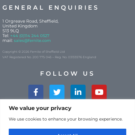
GENERAL ENQUIRIES
1 Orgreave Road, Sheffield,
United Kingdom
S13 9LQ
Tel:
+44 (0)114 244 0527
mail:
sales@fernite.com
Copyright © 2026 Fernite of Sheffield Ltd
VAT Registered No. 200 775 045 – Reg. No. 03133576 England
FOLLOW US
Facebook-
Twitter
Linkedin-
Youtube
f
in
We value your privacy
YOUR FEEDBACK
We use cookies to enhance your browsing experience.
ISO9001:2015 CERTIFIED