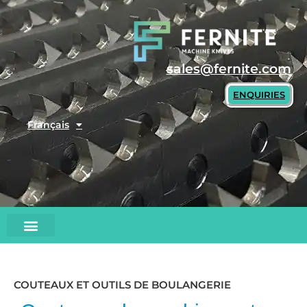
Skip
to
content
sales@fernite.com
ENQUIRIES
Français
COUTEAUX ET OUTILS DE BOULANGERIE