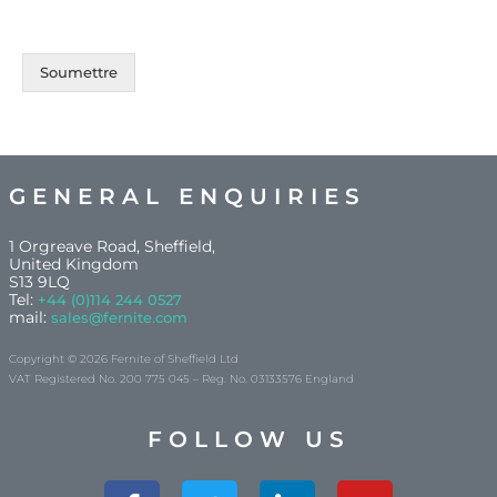
Soumettre
GENERAL ENQUIRIES
1 Orgreave Road, Sheffield,
United Kingdom
S13 9LQ
Tel:
+44 (0)114 244 0527
mail:
sales@fernite.com
Copyright © 2026 Fernite of Sheffield Ltd
VAT Registered No. 200 775 045 – Reg. No. 03133576 England
FOLLOW US
Facebook-
Twitter
Linkedin-
Youtube