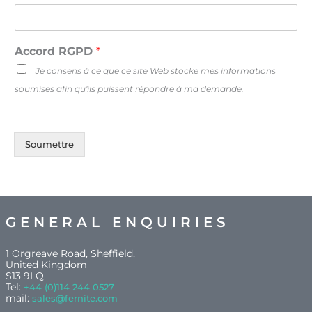
Accord RGPD
*
Je consens à ce que ce site Web stocke mes informations
soumises afin qu'ils puissent répondre à ma demande.
Soumettre
GENERAL ENQUIRIES
1 Orgreave Road, Sheffield,
United Kingdom
S13 9LQ
Tel:
+44 (0)114 244 0527
mail:
sales@fernite.com