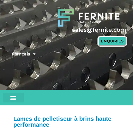
Skip
to
content
sales@fernite.com
ENQUIRIES
Français
Lames de pelletiseur à brins haute
performance