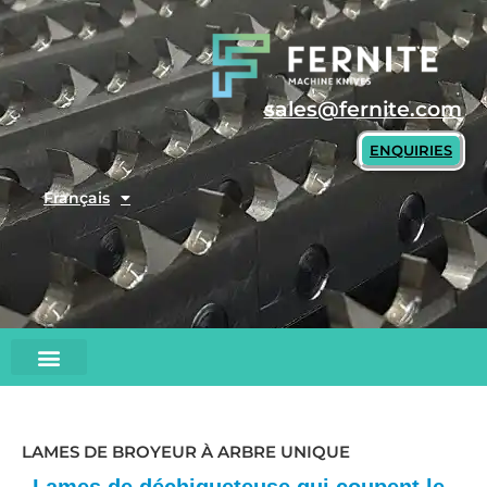
Skip
to
content
sales@fernite.com
ENQUIRIES
Français
LAMES DE BROYEUR À ARBRE UNIQUE