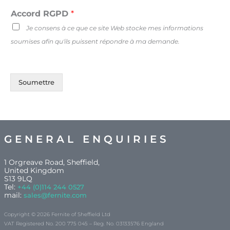
Accord RGPD
*
Je consens à ce que ce site Web stocke mes informations
soumises afin qu'ils puissent répondre à ma demande.
Soumettre
GENERAL ENQUIRIES
1 Orgreave Road, Sheffield,
United Kingdom
S13 9LQ
Tel:
+44 (0)114 244 0527
mail:
sales@fernite.com
Copyright © 2026 Fernite of Sheffield Ltd
VAT Registered No. 200 775 045 – Reg. No. 03133576 England