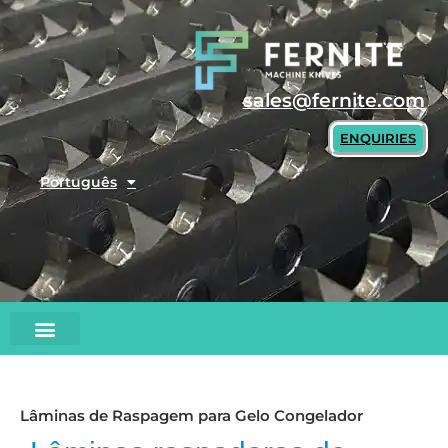
Skip
to
content
sales@fernite.com
ENQUIRIES
Português
Lâminas de Raspagem para Gelo Congelador