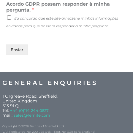
Acordo GDPR possam responder à minha
pergunta.
*
Eu concordo que este site armazene minhas informações
enviadas para que possam responder à minha pergunta.
Enviar
GENERAL ENQUIRIES
1 Orgreave Road, Sheffield,
United Kingdom
S13 9LQ
Tel:
+44 (0)114 244 0527
mail:
sales@fernite.com
Copyright © 2026 Fernite of Sheffield Ltd
VAT Registered No. 200 775 045 – Reg. No. 03133576 England