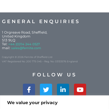
GENERAL ENQUIRIES
1 Orgreave Road, Sheffield,
United Kingdom
S13 9LQ
Tel:
+44 (0)114 244 0527
mail:
sales@fernite.com
Copyright © 2026 Fernite of Sheffield Ltd
VAT Registered No. 200 775 045 – Reg. No. 03133576 England
FOLLOW US
Facebook-
Twitter
Linkedin-
Youtube
f
in
We value your privacy
YOUR FEEDBACK